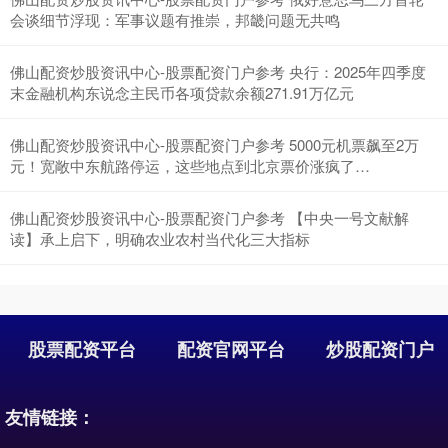
深证成指
14311.01
+200.89
+1.42%
会谈细节浮现：军事议题有推崇，邦畿问题无共鸣
佛山配资炒股资讯中心-股票配资门户参考 央行：2025年四季度
末金融机构东说念主民币各项贷款余额271.91万亿元
佛山配资炒股资讯中心-股票配资门户参考 5000元机票飙至2万
元！宽敞中东航路停运，这些地点到北京票价涨疯了…
佛山配资炒股资讯中心-股票配资门户参考 【中央一号文献解
沪深300
4694.44
+43.13
+0.93%
读】承上启下，明确农业农村当代化三大指标
股票配资平台
配资官网平台
炒股配资门户
友情链接：
北证50
1134.24
+11.37
+1.01%