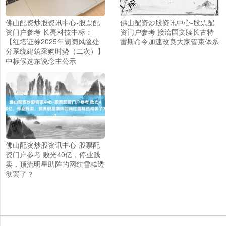
佛山配资炒股资讯中心-股票配
佛山配资炒股资讯中心-股票配
资门户参考 长亮科技中标：
资门户参考 接洽国文牍长古特
【红塔证券2025年阛阓风险处
雷斯命令加速改良大家管束体系
分系统建筑采购时势（二次）】
中标候选东说念主公示
上证综指
3940.04
+39.68
+1.02%
佛山配资炒股资讯中心-股票配
资门户参考 败光40亿，停业贱
卖，顶流明星助阵的网红雪糕透
彻罢了？