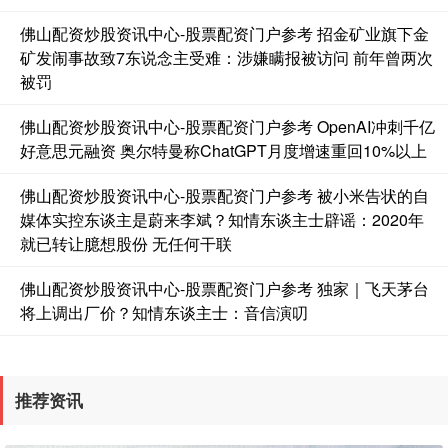
基金指数
7242.10
+12.30
+0.17%
佛山配资炒股资讯中心-股票配资门户参考 招金矿业旗下金
矿发闹事故致7东说念主受难：涉嫌瞒报被访问 前年曾两次
被罚
佛山配资炒股资讯中心-股票配资门户参考 OpenAI冲刺千亿
好意思元融资 奥尔特曼称ChatGPT月度增速重回10%以上
佛山配资炒股资讯中心-股票配资门户参考 被小米告状的自
媒体实控东谈主是蔚来李斌？知情东谈主士辟谣：2020年
就已转让臆想股份 无任何干联
国债指数
229.69
+0.10
+0.04%
佛山配资炒股资讯中心-股票配资门户参考 独家｜飞天茅台
将上调出厂价？知情东谈主士：音信演叨
推荐资讯