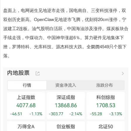
盘面上，电网诞生见地逆市走强，国电南自、三变科技涨停，双
双创历史新高。OpenClaw见地逆市飞腾，优刻得20cm涨停，宁
波建工2连板。油气股明白活跃，中国海油涉及涨停。煤炭板块合
手续走强，中煤动力、中国神华涨超6％。算力硬件见地集体下
挫，罗博特科、光库科技、源杰科技大跌。全阛阓4549只个股下
落。