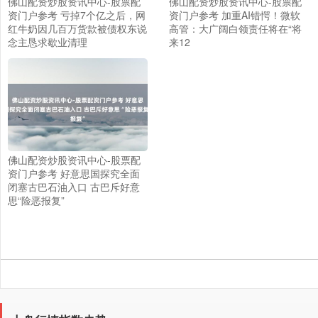
佛山配资炒股资讯中心-股票配
佛山配资炒股资讯中心-股票配
资门户参考 亏掉7个亿之后，网
资门户参考 加重AI错愕！微软
红牛奶因几百万货款被债权东说
高管：大广阔白领责任将在“将
念主恳求歇业清理
来12
佛山配资炒股资讯中心-股票配
资门户参考 好意思国探究全面
上证综指
3940.04
+39.68
+1.02%
闭塞古巴石油入口 古巴斥好意
思“险恶报复”