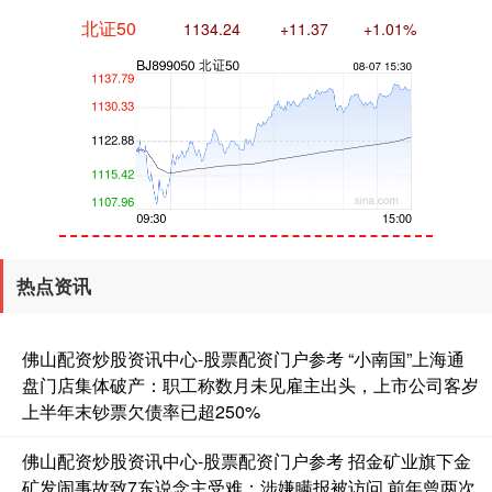
北证50
1134.24
+11.37
+1.01%
创业板指
3563.12
+47.56
+1.35%
热点资讯
佛山配资炒股资讯中心-股票配资门户参考 “小南国”上海通
盘门店集体破产：职工称数月未见雇主出头，上市公司客岁
上半年末钞票欠债率已超250%
佛山配资炒股资讯中心-股票配资门户参考 招金矿业旗下金
矿发闹事故致7东说念主受难：涉嫌瞒报被访问 前年曾两次
基金指数
7242.10
+12.30
+0.17%