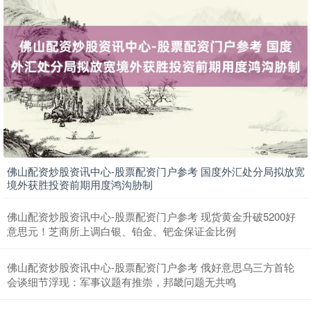
上证综指
3940.04
+39.68
+1.02%
佛山配资炒股资讯中心-股票配资门户参考 国度外汇处分局拟放宽
境外获胜投资前期用度鸿沟胁制
佛山配资炒股资讯中心-股票配资门户参考 现货黄金升破5200好
意思元！芝商所上调白银、铂金、钯金保证金比例
佛山配资炒股资讯中心-股票配资门户参考 俄好意思乌三方首轮
会谈细节浮现：军事议题有推崇，邦畿问题无共鸣
深证成指
14311.01
+200.89
+1.42%