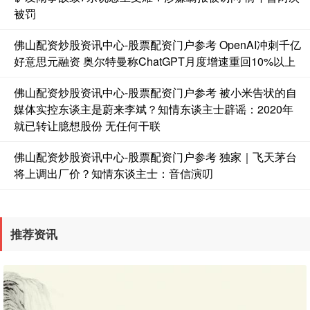
被罚
佛山配资炒股资讯中心-股票配资门户参考 OpenAI冲刺千亿
好意思元融资 奥尔特曼称ChatGPT月度增速重回10%以上
佛山配资炒股资讯中心-股票配资门户参考 被小米告状的自
媒体实控东谈主是蔚来李斌？知情东谈主士辟谣：2020年
就已转让臆想股份 无任何干联
国债指数
229.69
+0.10
+0.04%
佛山配资炒股资讯中心-股票配资门户参考 独家｜飞天茅台
将上调出厂价？知情东谈主士：音信演叨
推荐资讯
期指IC0
7877.80
+164.40
+2.13%