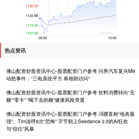
创业板指
3563.12
+47.56
+1.35%
热点资讯
佛山配资炒股资讯中心-股票配资门户参考 问界汽车复兴M9
动怒事件：“三电系统平方 将相助访问”
佛山配资炒股资讯中心-股票配资门户参考 饮料消费转向“无
糖”“零卡” “喝下去的糖”健康风险突显
基金指数
7242.10
+12.30
+0.17%
佛山配资炒股资讯中心-股票配资门户参考 冯骥直称“地表最
强”、Tim连呼6次“恐怖” 字节朝上Seedance 2.0的AI狂欢
与“信任”风暴