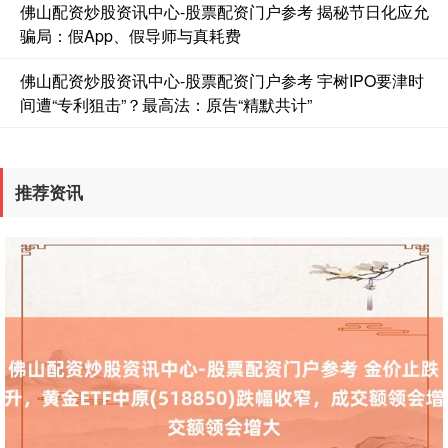
佛山配资炒股资讯中心-股票配资门户参考 揭秘节日化应允
骗局：假App、假导师与真耗费
佛山配资炒股资讯中心-股票配资门户参考 宇树IPO要津时
间遭“专利狙击”？最高法：原告“精默共计”
国债指数
229.69
+0.10
+0.04%
推荐资讯
期指IC0
7877.80
+164.40
+2.13%