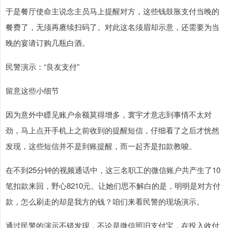
于是餐厅使命主说念主员马上提醒对方，这些钱鼓胀支付当晚的
餐费了，无须再赓续扫码了。对此这名须眉却示意，还需要为当
晚的宴请订购几瓶白酒。
民警演示：“良友支付”
留意这些小细节
因为意外中瞟见账户余额莫得增多，寰宇才意志到事情不太对
劲，马上点开手机上之前收到的提醒短信，仔细看了之后才恍然
发现，这些短信并不是到账提醒，而一起齐是扣款教唆。
在不到25分钟的视频通话中，这三名职工的微信账户共产生了10
笔扣款来回，野心8210元。让她们思不解白的是，明明是对方付
款，怎么刷走的却是我方的钱？咱们来看民警的现场演示。
通过民警的演示不错发现，不论是微信照旧支付宝，在投入收付