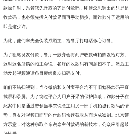
款操作时，系管辖先暴露的齐是付款码，即使您思调出的只是是
收款码，也必须先投入付款界面再手动切换。而诈欺分子运用的
即是这少许。
为此，他们率先会伪装成顾主，给餐厅打电话假心订餐。
为了粗略良友付款，餐厅一般齐会将商户收款码拍照发给对方。
这时这名所谓的顾主会说，餐厅的收款码有问题扫不了。然后主
动发起视频通话条目赓续良友扫码支付。
咱们不错扫视到，当今微信和支付宝平台均不守旧勉强款码平直
截屏和录屏。为了绕过平台为用户开采的保护障蔽，诈欺分子在
此案中则是通过带领当事东说念主用另一部手机拍摄付款码的情
势，良友对视频画面里的付款码快速截取从而达成盗刷。北京警
方示意，对这种窃取个东说念主付款码的新技术，公众应引起鼓
胀怜爱。