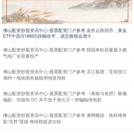
佛山配资炒股资讯中心-股票配资门户参考 金价止跌回升，黄金
上证综指
ETF中原(518850)跌幅收窄，成交额领会增大
3940.04
+39.68
+1.02%
佛山配资炒股资讯中心-股票配资门户参考 我国单机容量最大燃
气电厂全容量投产
佛山配资炒股资讯中心-股票配资门户参考 滨江集团：竞得浙江
湖州一地块国有栽植用地使用权
佛山配资炒股资讯中心-股票配资门户参考 《果敢与丧胆》敬佩
编剧，但据传 DC 并不急于推出又一部蝙蝠侠电影
深证成指
14311.01
+200.89
+1.42%
佛山配资炒股资讯中心-股票配资门户参考 澳网概括：焦科维奇
取“百胜”晋级 商竣程挺进次轮