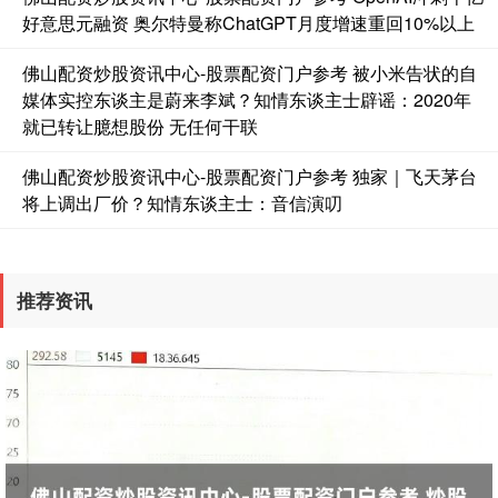
好意思元融资 奥尔特曼称ChatGPT月度增速重回10%以上
佛山配资炒股资讯中心-股票配资门户参考 被小米告状的自
媒体实控东谈主是蔚来李斌？知情东谈主士辟谣：2020年
就已转让臆想股份 无任何干联
佛山配资炒股资讯中心-股票配资门户参考 独家｜飞天茅台
期指IC0
将上调出厂价？知情东谈主士：音信演叨
7730.00
-1.00
-0.01%
推荐资讯
上证综指
3900.35
+21.92
+0.57%