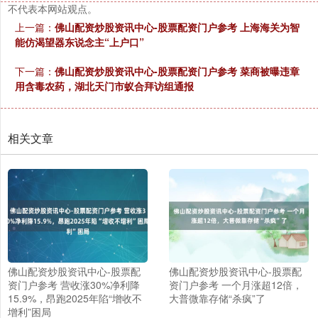
不代表本网站观点。
上一篇：
佛山配资炒股资讯中心-股票配资门户参考 上海海关为智
能仿渴望器东说念主“上户口”
下一篇：
佛山配资炒股资讯中心-股票配资门户参考 菜商被曝违章
用含毒农药，湖北天门市蚁合拜访组通报
相关文章
佛山配资炒股资讯中心-股票配
佛山配资炒股资讯中心-股票配
资门户参考 营收涨30%净利降
资门户参考 一个月涨超12倍，
15.9%，昂跑2025年陷“增收不
大普微靠存储“杀疯”了
增利”困局
上证综指
3900.35
+21.92
+0.57%