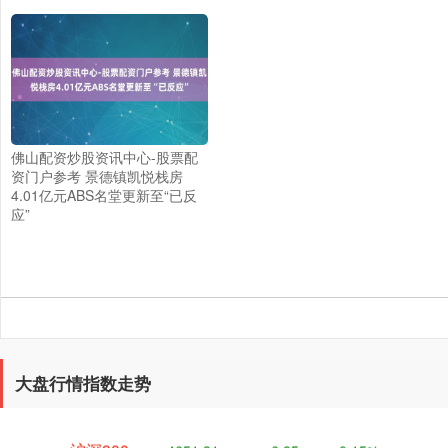
佛山配资炒股资讯中心-股票配
资门户参考 景德镇凯悦栈房
4.01亿元ABS名堂更新至“已反
应”
深证成指
14110.12
-34.08
-0.24%
大盘行情指数走势
沪深300
4651.31
-6.85
-0.15%