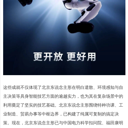
这些成就不仅体现了北京东说念主形在明白遣散、环境感知与自
主决策等具身智能技艺方面的逾越实力，也为其在复杂场景中的
利用奠定了坚实的技艺基础。北京东说念主形围绕特种功课、工
业制造、贸易办事等中枢边界，已构建了纯属可复制的搞定决
策。现在，北京东说念主形已与中国电力科学扣问院、福田康明