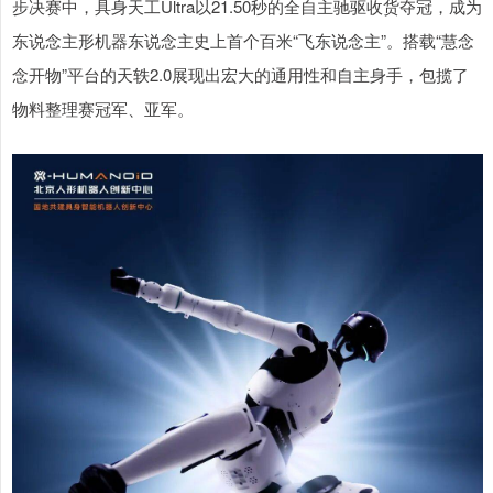
步决赛中，具身天工Ultra以21.50秒的全自主驰驱收货夺冠，成为
东说念主形机器东说念主史上首个百米“飞东说念主”。搭载“慧念
念开物”平台的天轶2.0展现出宏大的通用性和自主身手，包揽了
物料整理赛冠军、亚军。