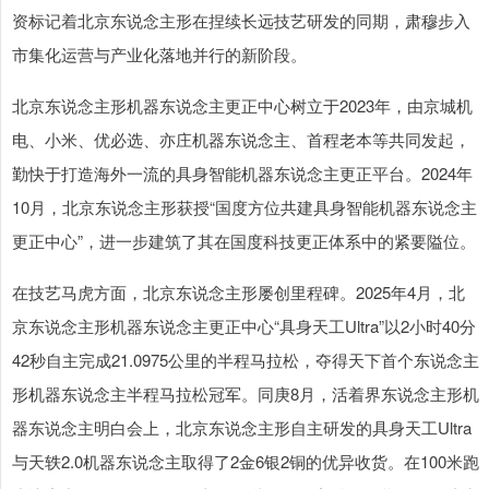
资标记着北京东说念主形在捏续长远技艺研发的同期，肃穆步入
市集化运营与产业化落地并行的新阶段。
北京东说念主形机器东说念主更正中心树立于2023年，由京城机
电、小米、优必选、亦庄机器东说念主、首程老本等共同发起，
勤快于打造海外一流的具身智能机器东说念主更正平台。2024年
10月，北京东说念主形获授“国度方位共建具身智能机器东说念主
更正中心”，进一步建筑了其在国度科技更正体系中的紧要隘位。
在技艺马虎方面，北京东说念主形屡创里程碑。2025年4月，北
京东说念主形机器东说念主更正中心“具身天工Ultra”以2小时40分
42秒自主完成21.0975公里的半程马拉松，夺得天下首个东说念主
形机器东说念主半程马拉松冠军。同庚8月，活着界东说念主形机
器东说念主明白会上，北京东说念主形自主研发的具身天工Ultra
与天轶2.0机器东说念主取得了2金6银2铜的优异收货。在100米跑