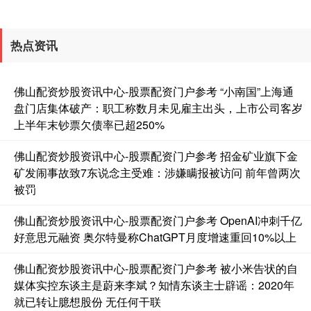
热点资讯
佛山配资炒股资讯中心-股票配资门户参考 “小南国”上海通
盘门店集体破产：职工称数月未见雇主出头，上市公司客岁
上半年末钞票欠债率已超250%
佛山配资炒股资讯中心-股票配资门户参考 招金矿业旗下金
矿发闹事故致7东说念主受难：涉嫌瞒报被访问 前年曾两次
被罚
佛山配资炒股资讯中心-股票配资门户参考 OpenAI冲刺千亿
好意思元融资 奥尔特曼称ChatGPT月度增速重回10%以上
佛山配资炒股资讯中心-股票配资门户参考 被小米告状的自
媒体实控东谈主是蔚来李斌？知情东谈主士辟谣：2020年
就已转让臆想股份 无任何干联